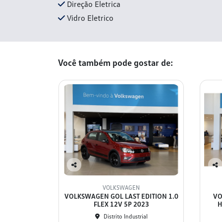
Direção Eletrica
Vidro Eletrico
Você também pode gostar de:
Co
Co
mp
mp
VOLKSWAGEN
arti
arti
VOLKSWAGEN GOL LAST EDITION 1.0
VO
lhe
lhe
FLEX 12V 5P 2023
H
Distrito Industrial