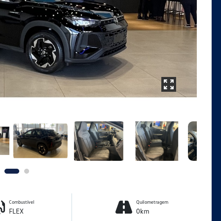
Combustível
Quilometragem
FLEX
0km