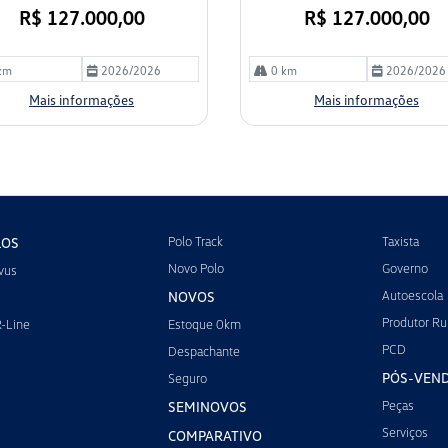
R$ 127.000,00
R$ 127.000,00
km
2026/2026
0 km
2026/2026
Mais informações
Mais informações
Polo Track
Taxista
LOS
Novo Polo
Governo
vus
Autoescola
NOVOS
Produtor Ru
R-Line
Estoque 0km
PCD
Despachante
PÓS-VEN
Seguro
Peças
SEMINOVOS
Serviços
COMPARATIVO