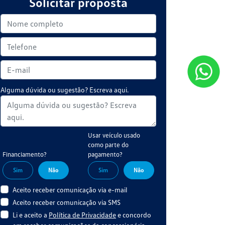
Solicitar proposta
Alguma dúvida ou sugestão? Escreva aqui.
Usar veículo usado
como parte do
Financiamento?
pagamento?
Sim
Não
Sim
Não
Aceito receber comunicação via e-mail
Aceito receber comunicação via SMS
Li e aceito a
Política de Privacidade
e concordo