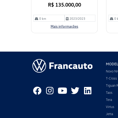
R$ 135.000,00
0 km
2023/2023
0 
Mais informações
MODE
Novo Ni
T-Cross
Tiguan 
Taos
Tera
Virtus
Jetta