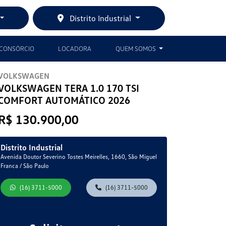
Distrito Industrial
CONSÓRCIO
LOCADORA
QUEM SOMOS
VOLKSWAGEN
VOLKSWAGEN TERA 1.0 170 TSI
COMFORT AUTOMÁTICO 2026
R$ 130.900,00
Distrito Industrial
Avenida Doutor Severino Tostes Meirelles, 1660, São Miguel
Franca / São Paulo
(16) 3711-5000
(16) 3711-5000