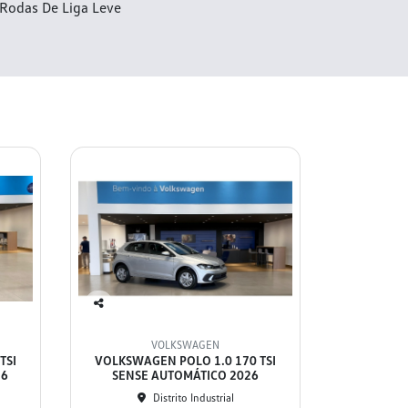
Rodas De Liga Leve
Co
mp
VOLKSWAGEN
arti
TSI
VOLKSWAGEN POLO 1.0 170 TSI
lhe
26
SENSE AUTOMÁTICO 2026
Distrito Industrial