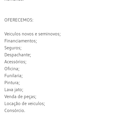
OFERECEMOS:
​Veículos novos e seminovos; ​
Financiamentos; ​
Seguros; ​
Despachante; ​
Acessórios;​
Oficina; ​
Funilaria; ​
Pintura; ​
Lava jato; ​
Venda de peças​;
Locação de veículos​;
Consórcio.​