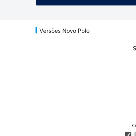
Versões Novo Polo
S
C