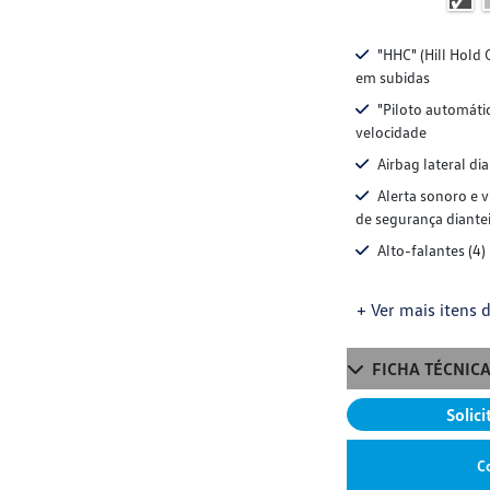
"HHC" (Hill Hold 
em subidas
"Piloto automáti
velocidade
Airbag lateral di
Alerta sonoro e v
de segurança diantei
Alto-falantes (4)
+ Ver mais itens d
FICHA TÉCNIC
Solic
C