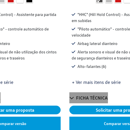
Control) - Assistente para partida
"HHC" (Hill Hold Control) - Ass
em subidas
co" - controle automático de
"Piloto automático" - control
velocidade
anteiro
Airbag lateral dianteiro
isual de não utilização dos cintos
Alerta sonoro e visual de não 
ros e traseiros
de segurança dianteiros e traseir
Alto-falantes (6)
e série
+ Ver mais itens de série
A
FICHA TÉCNICA
itar uma proposta
Solicitar uma pr
omparar versão
Comparar vers