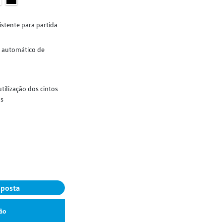
istente para partida
e automático de
utilização dos cintos
os
oposta
ão