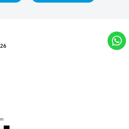
026
um