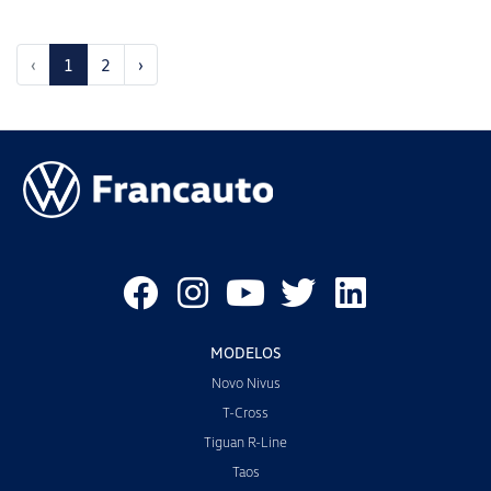
‹
1
2
›
MODELOS
Novo Nivus
T-Cross
Tiguan R-Line
Taos