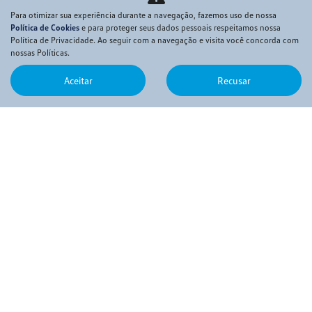
Governo
Para otimizar sua experiência durante a navegação, fazemos uso de nossa
Política de Cookies
e para proteger seus dados pessoais respeitamos nossa
Autoescola
Política de Privacidade. Ao seguir com a navegação e visita você concorda com
Produtor Rural
nossas Políticas.
PCD
Aceitar
Recusar
PÓS-VENDAS
Peças
Serviços
Acessórios
CONSÓRCIO
LOCADORA
QUEM SOMOS
Sobre nós
Código de conduta e ética
Política de Privacidade
CONTATO
POLÍTICA DE COOKIES