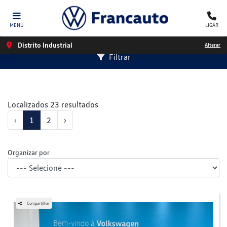
MENU
LIGAR
Distrito Industrial
Alterar
Filtrar
Localizados 23 resultados
‹
1
2
›
Organizar por
Compartilhar