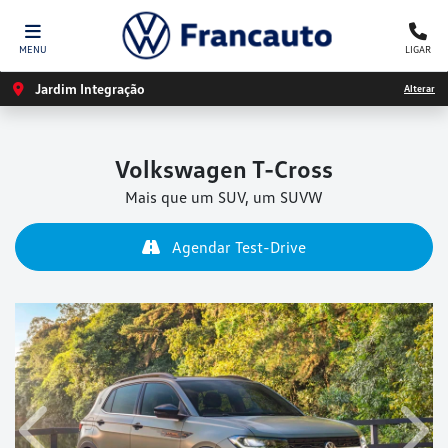
MENU
LIGAR
Jardim Integração
Alterar
Volkswagen
T-Cross
Mais que um SUV, um SUVW
Agendar Test-Drive
Anterior
Próx