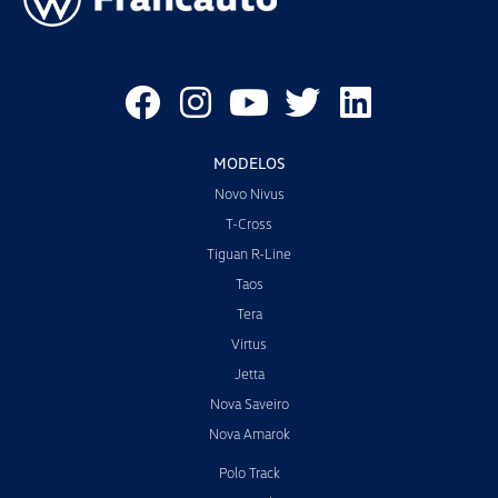
MODELOS
Novo Nivus
T-Cross
Tiguan R-Line
Taos
Tera
Virtus
Jetta
Nova Saveiro
Nova Amarok
Polo Track