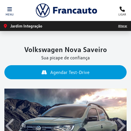
MENU
LIGAR
Jardim Integração
Alterar
Volkswagen
Nova Saveiro
Sua picape de confiança
Agendar Test-Drive
Anterior
Próx