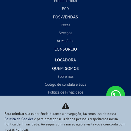
Produtor Rural
PCD
PÓS-VENDAS
Peças
Serviços
Acessórios
CONSÓRCIO
LOCADORA
QUEM SOMOS
Sobre nós
Código de conduta e ética
Política de Privacidade
CONTATO
POLÍTICA DE COOKIES
Para otimizar sua experiência durante a navegação, fazemos uso de nossa
Política de Cookies
e para proteger seus dados pessoais respeitamos nossa
Política de Privacidade. Ao seguir com a navegação e visita você concorda com
No trânsito, enxergar o outro salva vidas.
nossas Políticas.