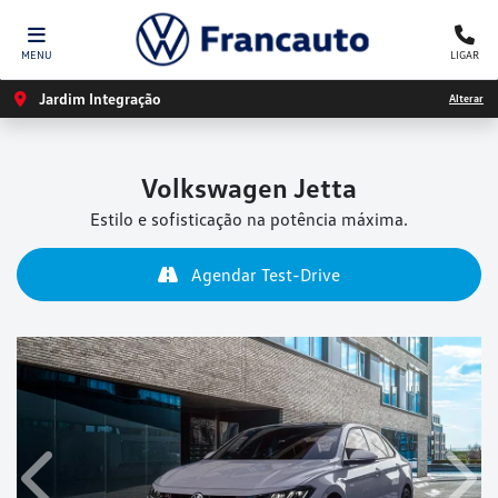
MENU
LIGAR
Jardim Integração
Alterar
Volkswagen
Jetta
Estilo e sofisticação na potência máxima.
Agendar Test-Drive
Anterior
Próx