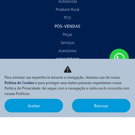
Autoescola
Produtor Rural
PCD
PÓS-VENDAS
Peças
Serviços
Acessórios
CONSÓRCIO
LOCADORA
Para otimizar sua experiência durante a navegação, fazemos uso de nossa
QUEM SOMOS
Política de Cookies
e para proteger seus dados pessoais respeitamos nossa
Sobre nós
Política de Privacidade. Ao seguir com a navegação e visita você concorda com
nossas Políticas.
Código de conduta e ética
Política de Privacidade
Aceitar
Recusar
CONTATO
POLÍTICA DE COOKIES