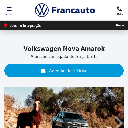
MENU
LIGAR
Jardim Integração
Alterar
Volkswagen
Nova Amarok
A picape carregada de força bruta
Agendar Test-Drive
Anterior
Próx