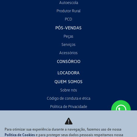
Autoescola
Produtor Rural
PCD
PÓS-VENDAS
Peças
Serviços
Acessórios
CONSÓRCIO
LOCADORA
QUEM SOMOS
Sobre nós
Código de conduta e ética
Política de Privacidade
CONTATO
POLÍTICA DE COOKIES
Para otimizar sua experiência durante a navegação, fazemos uso de nossa
Política de Cookies
e para proteger seus dados pessoais respeitamos nossa