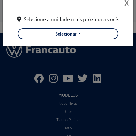
X
Entrar em contato
Selecione a unidade mais próxima a você.
Selecionar
MODELOS
Novo Nivus
T-Cross
Tiguan R-Line
Taos