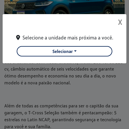
X
Selecione a unidade mais próxima a você.
Pronto para entrar em campo
Selecionar
O T-Cross Seleção deixa claro o motivo de ser o camisa 10
dos brasileiros. Com visual exclusivo, motor 200 TSI de 128
cv, câmbio automático de seis velocidades que garante
ótimo desempenho e economia no seu dia a dia, o novo
modelo é a nova paixão nacional.
Além de todas as competências para ser o capitão da sua
garagem, o T-Cross Seleção também é pentacampeão: 5
estrelas no Latin NCAP, garantindo segurança e tecnologia
para você e sua família.