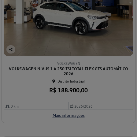
Co
mp
VOLKSWAGEN
arti
VOLKSWAGEN NIVUS 1.4 250 TSI TOTAL FLEX GTS AUTOMÁTICO
lhe
2026
Distrito Industrial
R$ 188.900,00
0 km
2026/2026
Mais informações