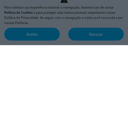
Novo Nivus
Para otimizar sua experiência durante a navegação, fazemos uso de nossa
T-Cross
Política de Cookies
e para proteger seus dados pessoais respeitamos nossa
Política de Privacidade. Ao seguir com a navegação e visita você concorda com
Tiguan R-Line
nossas Políticas.
Taos
Aceitar
Recusar
Tera
Virtus
Jetta
Nova Saveiro
Nova Amarok
Polo Track
Novo Polo
NOVOS
Estoque 0km
Despachante
Seguro
SEMINOVOS