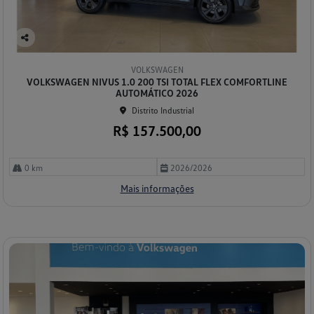
Co
mp
VOLKSWAGEN
arti
VOLKSWAGEN NIVUS 1.0 200 TSI TOTAL FLEX COMFORTLINE
lhe
AUTOMÁTICO 2026
Distrito Industrial
R$ 157.500,00
0 km
2026/2026
Mais informações