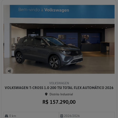
Co
mp
VOLKSWAGEN
arti
VOLKSWAGEN T-CROSS 1.0 200 TSI TOTAL FLEX AUTOMÁTICO 2026
lhe
Distrito Industrial
R$ 157.290,00
0 km
2026/2026