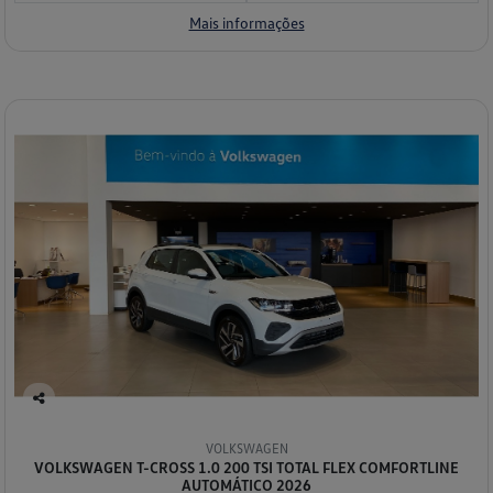
Mais informações
Co
mp
VOLKSWAGEN
arti
VOLKSWAGEN T-CROSS 1.0 200 TSI TOTAL FLEX COMFORTLINE
lhe
AUTOMÁTICO 2026