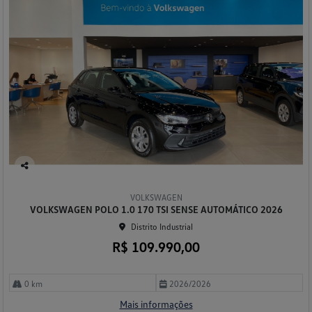
Co
mp
VOLKSWAGEN
arti
VOLKSWAGEN POLO 1.0 170 TSI SENSE AUTOMÁTICO 2026
lhe
Distrito Industrial
R$ 109.990,00
0 km
2026/2026
Mais informações