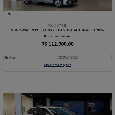
Co
mp
VOLKSWAGEN
arti
VOLKSWAGEN POLO 1.0 170 TSI SENSE AUTOMÁTICO 2026
lhe
Distrito Industrial
R$ 112.900,00
0 km
2026/2026
Mais informações