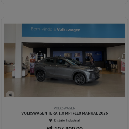
Co
mp
VOLKSWAGEN
arti
VOLKSWAGEN TERA 1.0 MPI FLEX MANUAL 2026
lhe
Distrito Industrial
R$ 107.900,00