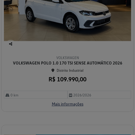
Co
mp
VOLKSWAGEN
arti
VOLKSWAGEN POLO 1.0 170 TSI SENSE AUTOMÁTICO 2026
lhe
Distrito Industrial
R$ 109.990,00
0 km
2026/2026
Mais informações