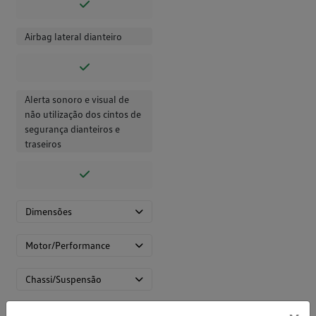
Airbag lateral dianteiro
Alerta sonoro e visual de
não utilização dos cintos de
segurança dianteiros e
traseiros
Dimensões
Motor/Performance
Chassi/Suspensão
Mecânica